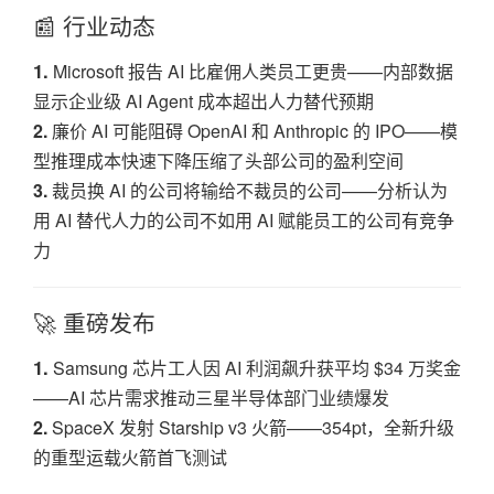
📰 行业动态
1.
Microsoft 报告 AI 比雇佣人类员工更贵——内部数据
显示企业级 AI Agent 成本超出人力替代预期
2.
廉价 AI 可能阻碍 OpenAI 和 Anthropic 的 IPO——模
型推理成本快速下降压缩了头部公司的盈利空间
3.
裁员换 AI 的公司将输给不裁员的公司——分析认为
用 AI 替代人力的公司不如用 AI 赋能员工的公司有竞争
力
🚀 重磅发布
1.
Samsung 芯片工人因 AI 利润飙升获平均 $34 万奖金
——AI 芯片需求推动三星半导体部门业绩爆发
2.
SpaceX 发射 Starship v3 火箭——354pt，全新升级
的重型运载火箭首飞测试