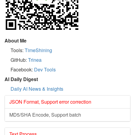
About Me
Tools:
TimeShining
GitHub:
Trinea
Facebook:
Dev Tools
AI Daily Digest
Daily AI News & Insights
JSON Format, Support error correction
MD5/SHA Encode, Support batch
Text Process